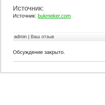
Источник:
Источник:
bukmeker.com
admin |
Ваш отзыв
Обсуждение закрыто.