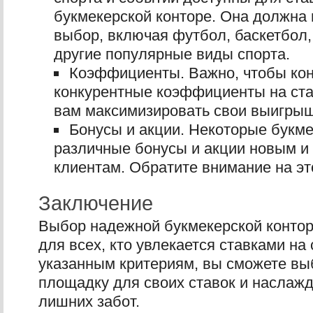
букмекерской конторе. Она должна
выбор, включая футбол, баскетбол, 
другие популярные виды спорта.
Коэффициенты. Важно, чтобы кон
конкурентные коэффициенты на ста
вам максимизировать свои выигрыш
Бонусы и акции. Некоторые букм
различные бонусы и акции новым и
клиентам. Обратите внимание на эт
Заключение
Выбор надежной букмекерской контор
для всех, кто увлекается ставками на
указанным критериям, вы сможете в
площадку для своих ставок и наслажд
лишних забот.