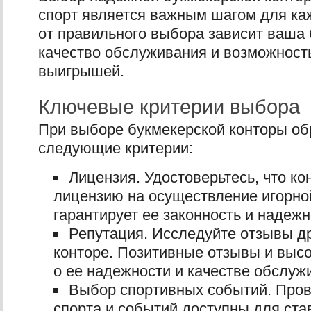
спорт является важным шагом для каж
от правильного выбора зависит ваша 
качество обслуживания и возможност
выигрышей.
Ключевые критерии выбора
При выборе букмекерской конторы об
следующие критерии:
Лицензия. Удостоверьтесь, что ко
лицензию на осуществление игорно
гарантирует ее законность и надежн
Репутация. Исследуйте отзывы др
конторе. Позитивные отзывы и высо
о ее надежности и качестве обслуж
Выбор спортивных событий. Пров
спорта и событий доступны для ста