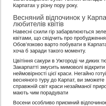
Карпатах у різну пору року.
Весняний відпочинок у Карп
любителів квітів
Навесні схили гір забарвлюються зел
квітами, що свідчить про пробудження
Обов’язково варто побувати в Карпата
хоча б заради такого моменту.
Цвітіння сакури в Ужгороді чи диких т
Закарпатті змусить мимоволі відкрити 
неймовірності цієї краси. Негайно гот
весняного туру до Карпат, ви зможете
справжній світ краси незайманої прир
мають чим порадувати
Восени особливо приємний відпочинок