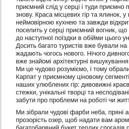
приємний слід у серці і туди приємно 
знову. Краса місцевих гір та ялинок, у
неймовірною кухнею та завжди відкр
поселить у серці приємний вогник, що 
до наступної поїздки в обійми цього у
Досить багато туристів вже бували на 
жадають чогось нового. Нічого дивног
вже знайомі архітектурні вишукуванн
Ми це чудово розуміємо, і тому обрал
Карпат у приємному ціновому сегменті,
наших улюблених гір: дивовижні краєв
стежки, унікальні творці та несподіван
забути про проблеми на роботі чи житт
Ми зібрали чудові фарби неба, пряні а
прозорість озер, щоб надати вам аром
багатобарвний букет теплих спогадів 