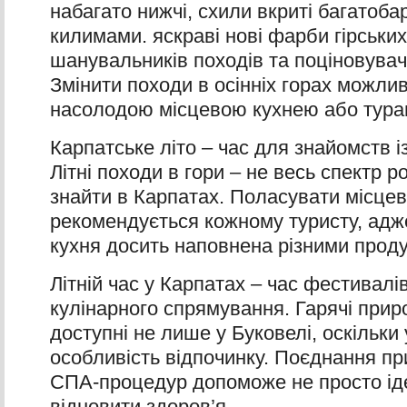
набагато нижчі, схили вкриті багатоб
килимами. яскраві нові фарби гірськи
шанувальників походів та поціновувач
Змінити походи в осінніх горах можлив
насолодою місцевою кухнею або тура
Карпатське літо – час для знайомств 
Літні походи в гори – не весь спектр р
знайти в Карпатах. Поласувати місце
рекомендується кожному туристу, адже
кухня досить наповнена різними прод
Літній час у Карпатах – час фестивалів
кулінарного спрямування. Гарячі прир
доступні не лише у Буковелі, оскільки
особливість відпочинку. Поєднання пр
СПА-процедур допоможе не просто іде
відновити здоров’я.